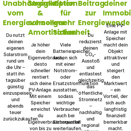
Unabhängigkeit
Stromkosten
Option
Beitrag
deiner
vom
&
für
zur
Immobi
Energieversorger
schnellere
mehr
Energiewende
Eine PV-
Amortisation
Sicherheit
Anlage mit
Du nutzt
Du
Speicher
deinen
reduzierst
Je höher
Viele
macht dein
eigenen
deinen
dein
Batteriespeicher
Objekt
Solarstrom
CO₂-
Eigenverbrauch,
lassen sich
attraktiver
rund um
Ausstoß
desto
mit einer
und
die Uhr –
und
schneller
Notstrom-
steigert
statt ihn
entlastest
rentiert
oder
den
tagsüber
gleichzeitig
sich deine
Ersatzstromfunktion
Marktwert
günstig
das
PV-Anlage.
ausstatten,
– ein
einzuspeisen
öffentliche
Mit einem
sodass
Vorteil, der
und
Stromnetz
Speicher
wichtige
sich auch
abends
–
erreichst
Verbraucher
langfristig
teuer
nachhaltig
du
auch bei
finanziell
zurückzukaufen.
und
Eigenverbrauchsquoten
Stromausfall
bemerkbar
regional
von bis zu
weiterlaufen.
macht.